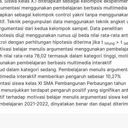
a. Siswa kelas X.1 ditetapkan sebagai kelompok eksperime
gumentasi menggunakan pembelajaran berbasis multimedia
tetapkan sebagai kelompok control yakni tanpa menggunaka
ktif. Teknik pengumpulan data menggunakan teknik angket 
argumentasi dari kedua kelompok sampel. Data penelitian
otesis diuji menggunakan rumus uji beda nilai rata-rata an
l dengan perhitungan hipotesis diterima jika t
> t
hitung
ta
tivasi belajar menulis argumentasi menggunakan pembelaj
 nilai rata-rata 78,02 termasuk dalam kategori tinggi, moti
unakan pembelajaran berbasis multimedia interaktif
sud dalam kategori sedang. Pembelajaran menulis argument
imedia interaktif memberikan pengaruh sebesar 10,27%
mentasi siswa kelas XI SMA Pembangunan Perbaungan tahun
 menunjukkan terdapat pengaruh positif yang signifikan an
if terhadap motivasi belajar menulis argumentasi siswa kel
elajaran 2021-2022, dinyatakan benar dan dapat diterim