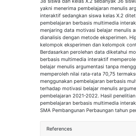
38 siswa dan kelas X.2 sebanyak 36 sisw
yakni menerima pembelajaran menulis ar
interaktif sedangkan siswa kelas X.2 di
pembelajaran berbasis multimedia intera
menjaring data motivasi belajar menulis 
dianalisis dengan metode eksperimen. Hip
kelompok eksperimen dan kelompok contro
Berdasarkan perolehan data diketahui mo
berbasis multimedia interaktif memperoleh
belajar menulis argumentasi tanpa mengg
memperoleh nilai rata-rata 70,75 termak
menggunakan pembelajaran berbasis mult
terhadap motivasi belajar menulis argu
pembelajaran 2021-2022. Hasil penelitian
pembelajaran berbasis multimedia interakt
SMA Pembangunan Perbaungan tahun pemb
References