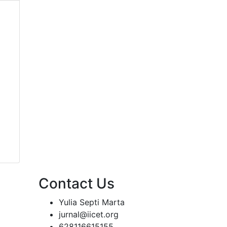
Contact Us
Yulia Septi Marta
jurnal@iicet.org
628116615155