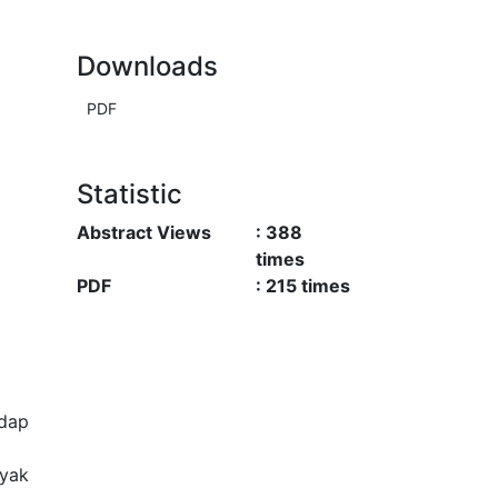
Downloads
PDF
Statistic
Abstract Views
:
388
times
PDF
:
215
times
adap
nyak