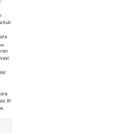
n
n
untuk
tara
.
ble
aran
vasi
asi
tara
as XI
a.