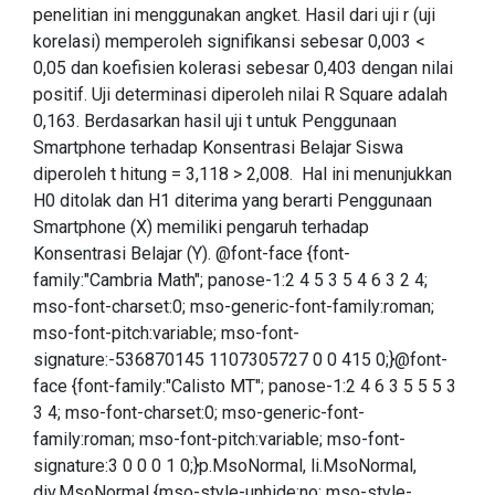
penelitian ini menggunakan angket. Hasil dari uji r (uji
korelasi) memperoleh signifikansi sebesar 0,003 <
0,05 dan koefisien kolerasi sebesar 0,403 dengan nilai
positif. Uji determinasi diperoleh nilai R Square adalah
0,163. Berdasarkan hasil uji t untuk Penggunaan
Smartphone terhadap Konsentrasi Belajar Siswa
diperoleh t hitung = 3,118 > 2,008. Hal ini menunjukkan
H0 ditolak dan H1 diterima yang berarti Penggunaan
Smartphone (X) memiliki pengaruh terhadap
Konsentrasi Belajar (Y). @font-face {font-
family:"Cambria Math"; panose-1:2 4 5 3 5 4 6 3 2 4;
mso-font-charset:0; mso-generic-font-family:roman;
mso-font-pitch:variable; mso-font-
signature:-536870145 1107305727 0 0 415 0;}@font-
face {font-family:"Calisto MT"; panose-1:2 4 6 3 5 5 5 3
3 4; mso-font-charset:0; mso-generic-font-
family:roman; mso-font-pitch:variable; mso-font-
signature:3 0 0 0 1 0;}p.MsoNormal, li.MsoNormal,
div.MsoNormal {mso-style-unhide:no; mso-style-