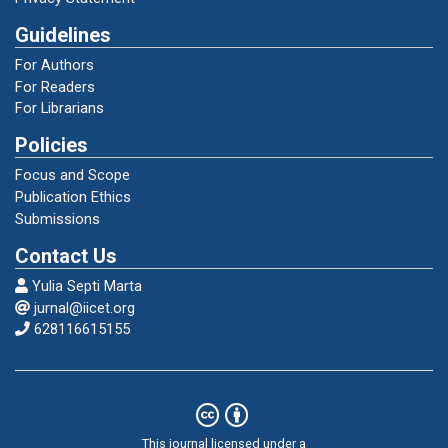
Kelompok Umur (Persen), 2018-2020.
Guidelines
Hapudin, Muhammad Sholeh. (2020).
For Authors
Manajemen Pembelajaran Blended Learning
For Readers
Dalam Upaya Meningkatkan Efektivitas Belajar
For Librarians
Mahasiswa. Jurnal Ilmiah Aquinas, 3(1), 54–
Policies
65.
https://doi.org/10.54367/aquinas.v3i1.631
Focus and Scope
Publication Ethics
Hapudin, Muhammad Sholeh, & Sujatmoko, J.
Submissions
(2013). Perancangan Program Project
Management Berbasis Android Pada Sistem
Contact Us
PMB. Jurnal ICT Penelitian Dan Penerapan
Yulia Septi Marta
Teknologi, 17–27.
jurnal@iicet.org
http://ejournal.akademitelkom.ac.id/index.php/
628116615155
ictjurnal/article/view/64/46
Hapudin, Muhammad Soleh. (2019a).
Implementasi Pendidikan Karakter Melalui
Pembangunan Budaya Sekolah. Journal of
This journal licensed under a