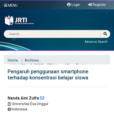
Login
Register
MENU
Advance Search
Home
Archives
Vol. 7 No. 3 (2022): JRTI (Jurnal Riset Tindakan
Pengaruh penggunaan smartphone
Indonesia)
Articles
terhadap konsentrasi belajar siswa
Nanda Aini Zulfa
Universitas Esa Unggul
Indonesia