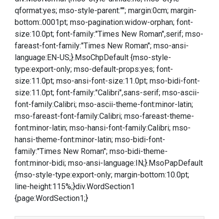
qformat:yes; mso-style-parent:""; margin:0cm; margin-
bottom:.0001pt; mso-pagination:widow-orphan; font-
size:10.0pt; font-family:"Times New Roman",serif; mso-
fareast-font-family:"Times New Roman"; mso-ansi-
language:EN-US;}.MsoChpDefault {mso-style-
type:export-only; mso-default-props:yes; font-
size:11.0pt; mso-ansi-font-size:11.0pt; mso-bidi-font-
size:11.0pt; font-family:"Calibri",sans-serif; mso-ascii-
font-family:Calibri; mso-ascii-theme-font:minor-latin;
mso-fareast-font-family:Calibri; mso-fareast-theme-
font:minor-latin; mso-hansi-font-family:Calibri; mso-
hansi-theme-font:minor-latin; mso-bidi-font-
family:"Times New Roman"; mso-bidi-theme-
font:minor-bidi; mso-ansi-language:IN;}.MsoPapDefault
{mso-style-type:export-only; margin-bottom:10.0pt;
line-height:115%;}div.WordSection1
{page:WordSection1;}