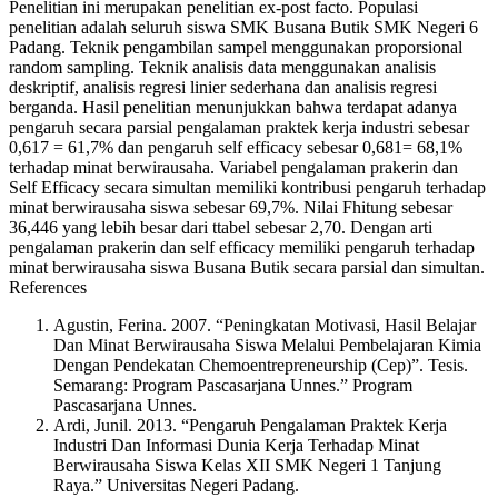
Penelitian ini merupakan penelitian ex-post facto. Populasi
penelitian adalah seluruh siswa SMK Busana Butik SMK Negeri 6
Padang. Teknik pengambilan sampel menggunakan proporsional
random sampling. Teknik analisis data menggunakan analisis
deskriptif, analisis regresi linier sederhana dan analisis regresi
berganda. Hasil penelitian menunjukkan bahwa terdapat adanya
pengaruh secara parsial pengalaman praktek kerja industri sebesar
0,617 = 61,7% dan pengaruh self efficacy sebesar 0,681= 68,1%
terhadap minat berwirausaha. Variabel pengalaman prakerin dan
Self Efficacy secara simultan memiliki kontribusi pengaruh terhadap
minat berwirausaha siswa sebesar 69,7%. Nilai Fhitung sebesar
36,446 yang lebih besar dari ttabel sebesar 2,70. Dengan arti
pengalaman prakerin dan self efficacy memiliki pengaruh terhadap
minat berwirausaha siswa Busana Butik secara parsial dan simultan.
References
Agustin, Ferina. 2007. “Peningkatan Motivasi, Hasil Belajar
Dan Minat Berwirausaha Siswa Melalui Pembelajaran Kimia
Dengan Pendekatan Chemoentrepreneurship (Cep)”. Tesis.
Semarang: Program Pascasarjana Unnes.” Program
Pascasarjana Unnes.
Ardi, Junil. 2013. “Pengaruh Pengalaman Praktek Kerja
Industri Dan Informasi Dunia Kerja Terhadap Minat
Berwirausaha Siswa Kelas XII SMK Negeri 1 Tanjung
Raya.” Universitas Negeri Padang.