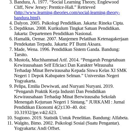
Bandura, A. 1977. “Social Learning Theory, Englewood
Cliff, New Jersey: Prentice-Hall.” Retrieved
(
http://www.learning-theories.com/social-learning-theory-
bandura.html)
.
Dalyon. 2005. Psikologi Pendidikan. Jakarta: Rineka Cipta.
Depdiknas. 2008. Kurikulum Tingkat Satuan Pendidikan.
Jakarta: Departemen Pendidikan Nasional.
Hamalik, Oemar. 2007. Manjemen Pelatihan Ketenagakerjaan
Pendekatan Terpadu. Jakarta: PT Bumi Aksara.
Made, Wena. 1996. Pendidikan Sistem Ganda. Bandung:
Tarsito.
Mustofa, Muchhammad Arif. 2014. “Pengaruh Pengetahuan
Kewirausahaan Self Eficiaci Dan Karakter Wirausaha
Terhadap Minat Berwirausaha Kepada Siswa Kelas XI SMK
Negeri 1 Depok Kabupaten Selman.” Universitas Negeri
Yogyakarta.
Pelipa, Emilia Dewiwati, and Nuryani Nuryani. 2019.
“Pengaruh Praktik Kerja Industri Dan Pendidikan
Kewirausahaan Terhadap Minat Berwirausaha Sekolah
Menengah Kejuruan Negeri 1 Sintang.” JURKAMI : Jurnal
Pendidikan Ekonomi 4(2):130–40. doi:
10.31932/jpe.v4i2.623.
Sugiono. 2019. Statistik Untuk Penelitian. Bandung: Alfabeta.
Walgito, Bimo. 2002. Psikologi Sosial (Suatu Pengantar).
Yogyakarta: Andi Offset.