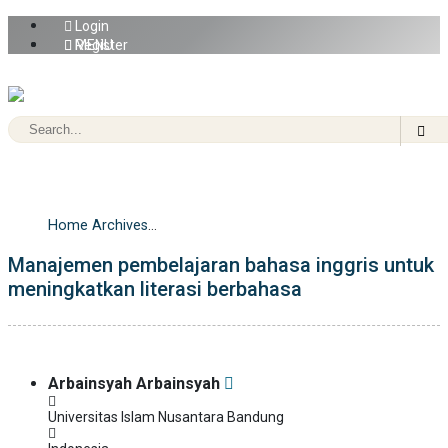
Login
Register
MENU
Advance Search
Home
Archives
Vol. 8 No. 1 (2023): JRTI (Jurnal Riset Tindakan Indonesia)
Manajemen pembelajaran bahasa inggris untuk
Articles
meningkatkan literasi berbahasa
Arbainsyah Arbainsyah
Universitas Islam Nusantara Bandung