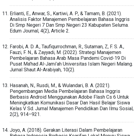
Erlianti, E., Anwar, S., Kartiwi, A. P., & Tamam, B. (2021).
Analisis Faktor Manajemen Pembelajaran Bahasa Inggris
Di Smp Negeri 7 Dan Smp Negeri 23 Kabupaten Seluma.
Edum Journal, 4(2), Article 2.
Farobi, A. D. A., Taufiqurrochman, R., Sutaman, Z, F. S. A.,
Fauzi, F. N., & Zayyadi, M. (2022). Strategi Manajemen
Pembelajaran Bahasa Arab Masa Pandemi Covid-19 Di
Pusat Ma’had Al-Jami’ah Universitas Islam Negeri Malang.
Jurnal Shaut Al-Arabiyah, 10(2).
Hasanah, N., Rusdi, M., & Wulandari, B. A. (2021).
Pengembangan Media Pembelajaran Bahasa Inggris
Berbasis Android Menggunakan Adobe Flash Cs 6 Untuk
Meningkatkan Komunikasi Dasar Dan Hasil Belajar Siswa
Kelas V Sd. Jurnal Manajemen Pendidikan Dan Ilmu Sosial,
2(2), 914–921.
Joyo, A. (2018). Gerakan Literasi Dalam Pembelajaran
Bahasa Indonesia Berbasis Kearifan Lokal Menuju Siswa