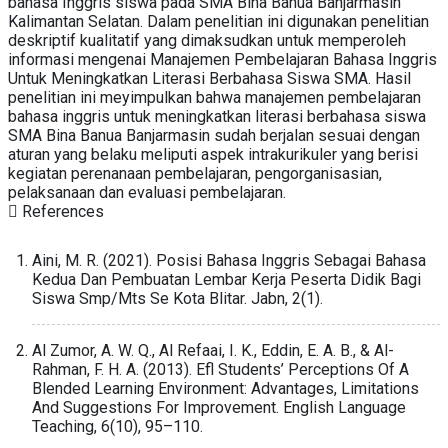
bahasa Inggris siswa pada SMA Bina Banua Banjarmasin
Kalimantan Selatan. Dalam penelitian ini digunakan penelitian
deskriptif kualitatif yang dimaksudkan untuk memperoleh
informasi mengenai Manajemen Pembelajaran Bahasa Inggris
Untuk Meningkatkan Literasi Berbahasa Siswa SMA. Hasil
penelitian ini meyimpulkan bahwa manajemen pembelajaran
bahasa inggris untuk meningkatkan literasi berbahasa siswa
SMA Bina Banua Banjarmasin sudah berjalan sesuai dengan
aturan yang belaku meliputi aspek intrakurikuler yang berisi
kegiatan perenanaan pembelajaran, pengorganisasian,
pelaksanaan dan evaluasi pembelajaran.
References
Aini, M. R. (2021). Posisi Bahasa Inggris Sebagai Bahasa
Kedua Dan Pembuatan Lembar Kerja Peserta Didik Bagi
Siswa Smp/Mts Se Kota Blitar. Jabn, 2(1).
Al Zumor, A. W. Q., Al Refaai, I. K., Eddin, E. A. B., & Al-
Rahman, F. H. A. (2013). Efl Students’ Perceptions Of A
Blended Learning Environment: Advantages, Limitations
And Suggestions For Improvement. English Language
Teaching, 6(10), 95–110.