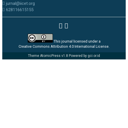
jurnal@iicet.org
628116615155
This journal licensed under a
Creative Commons Attribution 4.0 International License
.
Theme AtomicPress v1.8 Powered by
gci.or.id