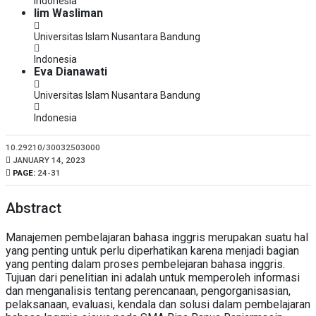
Indonesia
Iim Wasliman
Universitas Islam Nusantara Bandung
Indonesia
Eva Dianawati
Universitas Islam Nusantara Bandung
Indonesia
10.29210/30032503000
PUBLISHED:
JANUARY 14, 2023
PAGE:
24-31
Abstract
Manajemen pembelajaran bahasa inggris merupakan suatu hal
yang penting untuk perlu diperhatikan karena menjadi bagian
yang penting dalam proses pembelejaran bahasa inggris.
Tujuan dari penelitian ini adalah untuk memperoleh informasi
dan menganalisis tentang perencanaan, pengorganisasian,
pelaksanaan, evaluasi, kendala dan solusi dalam pembelajaran