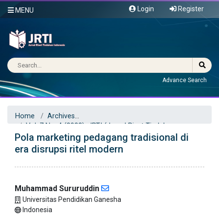
Login
Register
MENU
Advance Search
Home
Archives
Vol. 7 No. 4 (2022): JRTI (Jurnal Riset Tindakan
Pola marketing pedagang tradisional di
Indonesia)
Articles
era disrupsi ritel modern
Muhammad Sururuddin
Universitas Pendidikan Ganesha
Indonesia