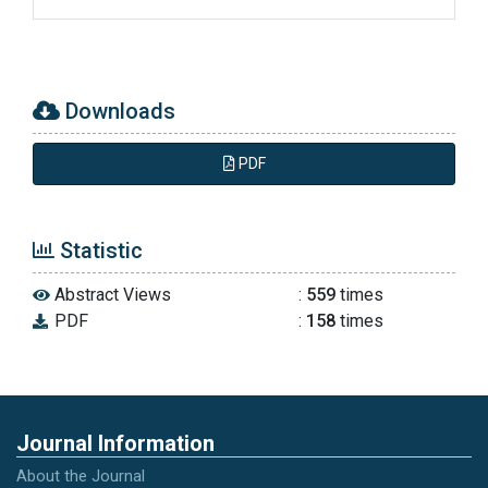
Hayat. (2017). Manajemen Pelayanan Publik.
Depok: Raja Grafindo Persada.
Indonesia, P. B. (2009). Peraturan Bank
Downloads
Indonesia Nomor 11/11/PBI/2009tentang
Penyelenggaaraan Alat Pembayaran dengan
PDF
Menggunakan Kartu.
Moenir, H. A. S. (2001). Metodologi Pelayanan
Statistic
Umum di Indonesia. Jakarta: Bumi Aksara.
Abstract Views
:
559
times
PDF
:
158
times
Moleong, J. L. (1989). Metode Penelitian
Kualitatif. Bandung: Rosdakarya.
Nawawi. (1985). Metode Penelitian Sosial,
Yogyakarta: UGM PressProf. Dr. Yeremias T.
Journal Information
Keban, SU, MURP, 2008, Administrasi Publik.
About the Journal
Yogyakarta: Gava Media.