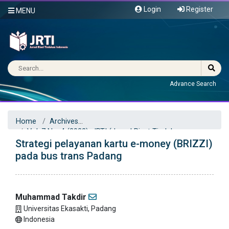
Login
Register
MENU
Advance Search
Home
Archives
Vol. 7 No. 4 (2022): JRTI (Jurnal Riset Tindakan
Strategi pelayanan kartu e-money (BRIZZI)
Indonesia)
Articles
pada bus trans Padang
Muhammad Takdir
Universitas Ekasakti, Padang
Indonesia