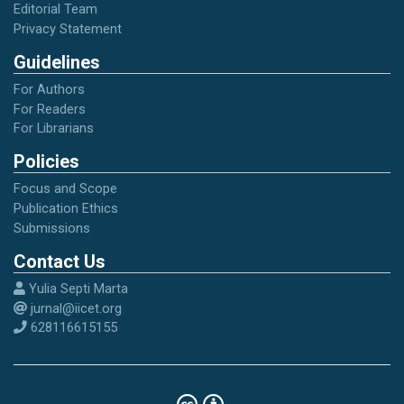
Editorial Team
Privacy Statement
Nawawi, H. (2012). Manajemen Strategi
Guidelines
Organisasi Non Profit Bidang Pemerintahan
Dengan Ilustrasi di Bidang Pendidikan.
For Authors
Yogyakarta: Gajah Mada Press.
For Readers
For Librarians
Policies
padangkita.com. (2019). Retrieved 28 Oktober
2019, from
https://padangkita.com
Focus and Scope
Publication Ethics
Submissions
Pohan, A. (2011). Sistem Pembayaran
“Strategi dan Impelentasi di Indonesia.
Contact Us
Jakarta: Raja Grafindo Persada.
Yulia Septi Marta
jurnal@iicet.org
Ramadhana, A. F., Prasetyo, A. B., & Irviana, L.
628116615155
(2016). Persepsi Mahasiswa dalam
Menggunakan E-Money. 13 (2).