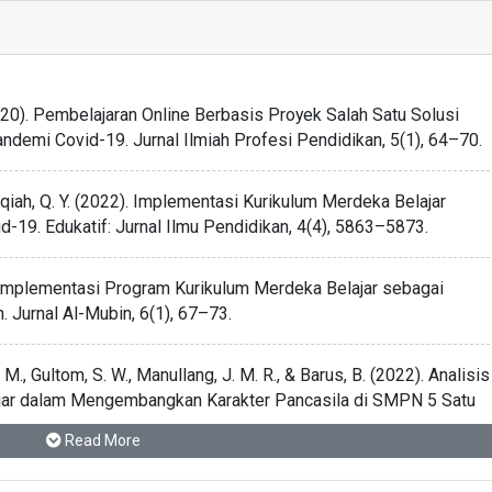
2020). Pembelajaran Online Berbasis Proyek Salah Satu Solusi
ndemi Covid-19. Jurnal Ilmiah Profesi Pendidikan, 5(1), 64–70.
Zaqiah, Q. Y. (2022). Implementasi Kurikulum Merdeka Belajar
9. Edukatif: Jurnal Ilmu Pendidikan, 4(4), 5863–5873.
isis Implementasi Program Kurikulum Merdeka Belajar sebagai
 Jurnal Al-Mubin, 6(1), 67–73.
e, M., Gultom, S. W., Manullang, J. M. R., & Barus, B. (2022). Analisis
jar dalam Mengembangkan Karakter Pancasila di SMPN 5 Satu
itian, Pendidikan Dan Pengajaran, 3(3), 266–276.
Read More
. (2022). Konsep dan Rancangan Manajemen Kurikulum Merdeka di