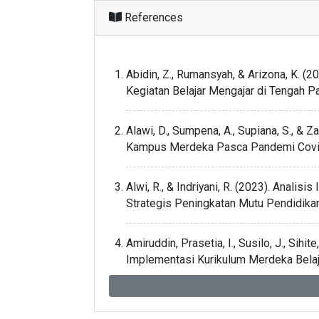
References
Abidin, Z., Rumansyah, & Arizona, K. (
Kegiatan Belajar Mengajar di Tengah Pa
Alawi, D., Sumpena, A., Supiana, S., & 
Kampus Merdeka Pasca Pandemi Covid-1
Alwi, R., & Indriyani, R. (2023). Anal
Strategis Peningkatan Mutu Pendidikan.
Amiruddin, Prasetia, I., Susilo, J., Sihit
Implementasi Kurikulum Merdeka Bela
Atap Kerajaan Pardomuan. Jurnal Penel
Ansari, A. H., Alpisah, A., & Yusuf, M