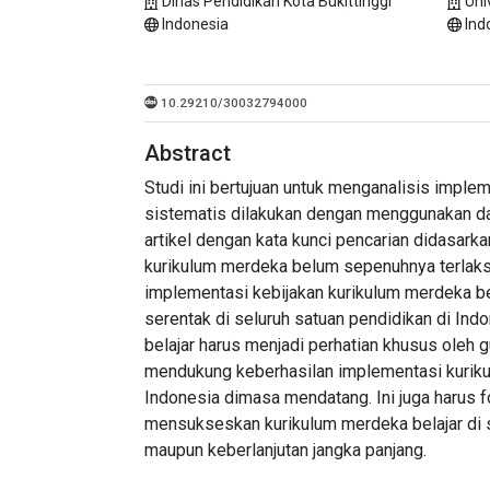
Dinas Pendidikan Kota Bukittinggi
Uni
Indonesia
Ind
10.29210/30032794000
Abstract
Studi ini bertujuan untuk menganalisis impleme
sistematis dilakukan dengan menggunakan dat
artikel dengan kata kunci pencarian didasark
kurikulum merdeka belum sepenuhnya terlaksa
implementasi kebijakan kurikulum merdeka be
serentak di seluruh satuan pendidikan di Indo
belajar harus menjadi perhatian khusus oleh 
mendukung keberhasilan implementasi kurikul
Indonesia dimasa mendatang. Ini juga harus 
mensukseskan kurikulum merdeka belajar di s
maupun keberlanjutan jangka panjang.