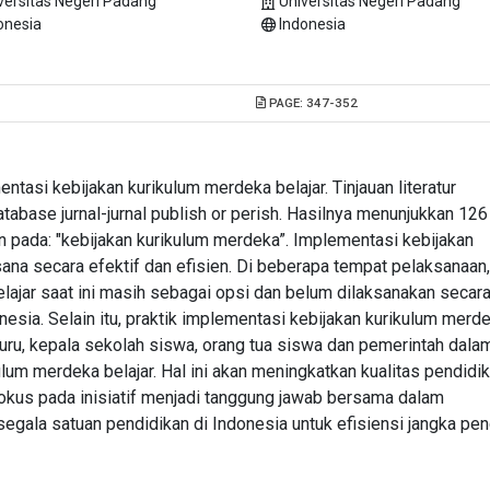
versitas Negeri Padang
Universitas Negeri Padang
onesia
Indonesia
PAGE:
347-352
ntasi kebijakan kurikulum merdeka belajar. Tinjauan literatur
abase jurnal-jurnal publish or perish. Hasilnya menunjukkan 126
an pada: "kebijakan kurikulum merdeka”. Implementasi kebijakan
na secara efektif dan efisien. Di beberapa tempat pelaksanaan,
lajar saat ini masih sebagai opsi dan belum dilaksanakan secar
nesia. Selain itu, praktik implementasi kebijakan kurikulum merd
guru, kepala sekolah siswa, orang tua siswa dan pemerintah dala
um merdeka belajar. Hal ini akan meningkatkan kualitas pendidi
fokus pada inisiatif menjadi tanggung jawab bersama dalam
egala satuan pendidikan di Indonesia untuk efisiensi jangka pe