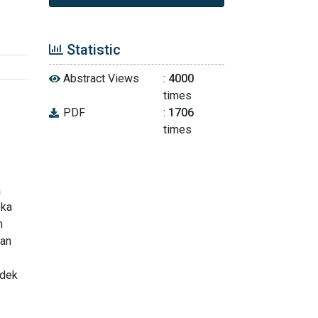
Statistic
Abstract Views
:
4000
times
PDF
:
1706
times
a
eka
m
kan
ndek