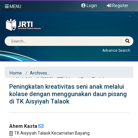
Login
Register
MENU
Advance Search
Home
Archives
Vol. 4 No. 1 (2019): JRTI (Jurnal Riset Tindakan
Peningkatan kreativitas seni anak melalui
Indonesia)
Articles
kolase dengan menggunakan daun pisang
di TK Aisyiyah Talaok
Ahem Kasta
TK Aisyiyah Talaok Kecamatan Bayang