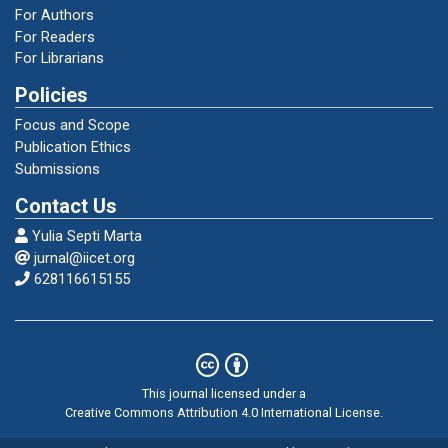
For Authors
Pamadhi Hajar dan Evan Sukardi.S (2010).
For Readers
Seni Keterampilan Anak. Jakarta: Universitas
For Librarians
Terbuka.
Policies
Focus and Scope
Pekerti Widia,dkk. (2007). Metode
Publication Ethics
Pengembangan Seni. Jakarta: Universitas
Submissions
Terbuka.
Contact Us
PuspitaDewi. (2009). Upaya Peningkatan
Yulia Septi Marta
Kreatifitas Anak Usia Dini Melalui Kolase
jurnal@iicet.org
Dengan Bahan Sisa Kulit Kuaci di TK
628116615155
Dharmawanita. Koto Gadang.
This journal licensed under a
Creative Commons Attribution 4.0 International License
.