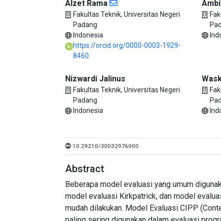
Alzet Rama
Ambi
Fakultas Teknik, Universitas Negeri
Fak
Padang
Pa
Indonesia
Ind
https://orcid.org/0000-0003-1929-
8460
Nizwardi Jalinus
Wask
Fakultas Teknik, Universitas Negeri
Fak
Padang
Pa
Indonesia
Ind
10.29210/30032976000
Abstract
Beberapa model evaluasi yang umum digunakan
model evaluasi Kirkpatrick, dan model evalua
mudah dilakukan. Model Evaluasi CIPP (Contex
paling sering digunakan dalam evaluasi prog