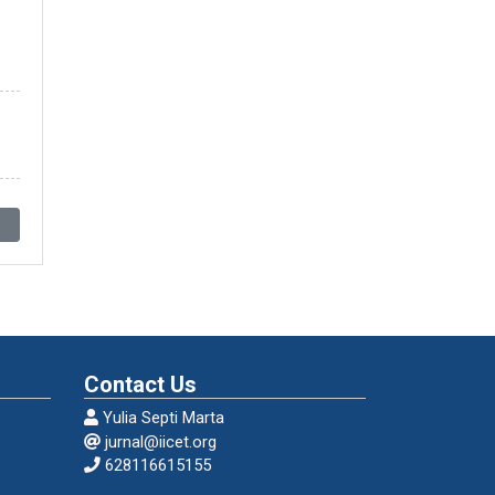
am
ah
Contact Us
Yulia Septi Marta
jurnal@iicet.org
628116615155