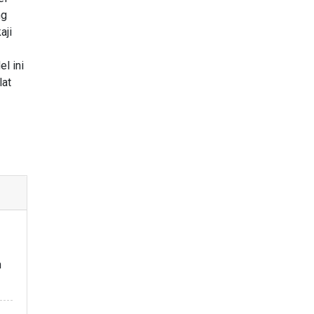
ng
aji
l ini
lat
h