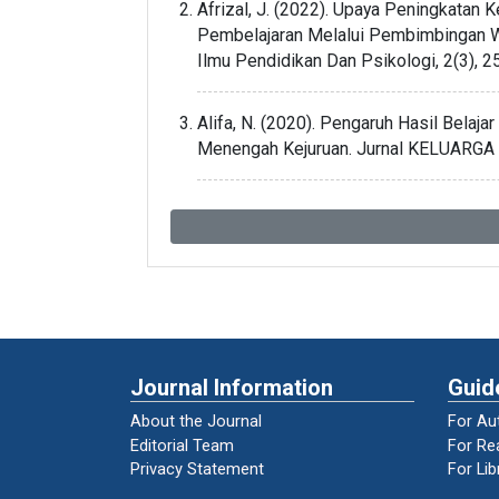
Afrizal, J. (2022). Upaya Peningkat
Pembelajaran Melalui Pembimbingan
Ilmu Pendidikan Dan Psikologi, 2(3), 
Alifa, N. (2020). Pengaruh Hasil Belaj
Menengah Kejuruan. Jurnal KELUARGA V
Annisa, N., Elfariana, R., Triwulan, S. A.,
Membentuk Karakter dan Kepribadian Ma
Pendidikan Matematika, 3(2), 27–37.
Aulia, R., Yaswinda, Y., & Movitaria, 
Penyelenggaraan Lembaga PAUD Tentang 
Penelitian, 2(8), 2363–2372.
Journal Information
Guid
About the Journal
For Au
Bachtiar, B. (2021). Desain dan Strate
Editorial Team
For Re
EduPsyCouns: Journal of Education, Ps
Privacy Statement
For Lib