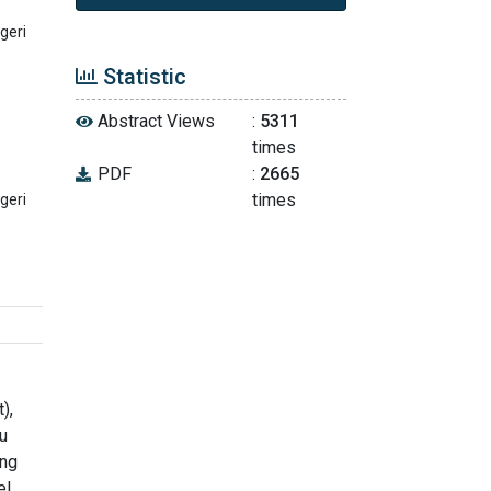
geri
Statistic
Abstract Views
:
5311
times
PDF
:
2665
times
geri
),
u
ang
el