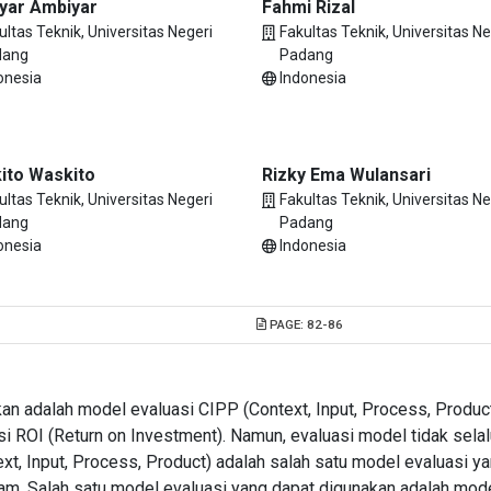
yar Ambiyar
Fahmi Rizal
ultas Teknik, Universitas Negeri
Fakultas Teknik, Universitas Ne
dang
Padang
onesia
Indonesia
ito Waskito
Rizky Ema Wulansari
ultas Teknik, Universitas Negeri
Fakultas Teknik, Universitas Ne
dang
Padang
onesia
Indonesia
PAGE:
82-86
 adalah model evaluasi CIPP (Context, Input, Process, Product
si ROI (Return on Investment). Namun, evaluasi model tidak selal
t, Input, Process, Product) adalah salah satu model evaluasi y
ram. Salah satu model evaluasi yang dapat digunakan adalah mod