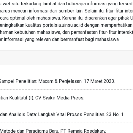
 website terkadang lambat dan beberapa informasi yang tersed
 mencari informasi dari sumber lain. Selain itu, fitur-fitur inter
ara optimal oleh mahasiswa. Karena itu, disarankan agar pihak 
ingkatkan kualitas portalsia.uinsu.ac.id dengan memperhatikan
man kebutuhan mahasiswa, dan pemanfaatan fitur-fitur interakt
ber informasi yang relevan dan bermanfaat bagi mahasiswa.
 Sampel Penelitian: Macam & Penjelasan. 17 Maret 2023.
n Kualitatif (I). CV. Syakir Media Press.
n Analisis Data: Langkah Vital Proses Penelitian. 23 No. 1.
kan Metode dan Paradigma Baru. PT Remaja Rosdakary.