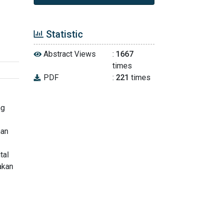
Statistic
Abstract Views
:
1667
times
PDF
:
221
times
ng
han
tal
akan