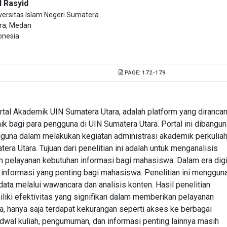
l Rasyid
versitas Islam Negeri Sumatera
ra, Medan
onesia
PAGE:
172-179
Portal Akademik UIN Sumatera Utara, adalah platform yang diranca
k bagi para pengguna di UIN Sumatera Utara. Portal ini dibangun
una dalam melakukan kegiatan administrasi akademik perkulia
ra Utara. Tujuan dari penelitian ini adalah untuk menganalisis
m pelayanan kebutuhan informasi bagi mahasiswa. Dalam era digi
r informasi yang penting bagi mahasiswa. Penelitian ini menggun
ta melalui wawancara dan analisis konten. Hasil penelitian
liki efektivitas yang signifikan dalam memberikan pelayanan
, hanya saja terdapat kekurangan seperti akses ke berbagai
wal kuliah, pengumuman, dan informasi penting lainnya masih