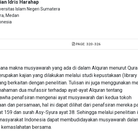
ian Idris Harahap
versitas Islam Negeri Sumatera
ra, Medan
onesia
PAGE:
320-326
imana makna musyawarah yang ada di dalam Alquran menurut Qura
rupakan kajian yang dilakukan melalui studi kepustakaan (library
ang berkaitan dengan penelitian. Tulisan ini juga menggunakan m
haman dua mufassir terhadap ayat-ayat Alquran tentang
h bawha penafsiran mengenai ayat musyawarah dari kedua tokoh
n dan persamaan, hal ini dapat dilihat dari penafsiran mereka p
at 159 dan surah Asy-Syura ayat 38. Sehingga melalui penelitian i
 masyarakat Indonesia dapat membudidayakan musyawarah dala
 kemaslahatan bersama.