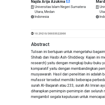
Najda Arija Azukma
Mard
Universitas Islam Negeri Sumatera
Uni
Utara, Medan
Uta
Indonesia
Ind
10.29210/30033522000
Abstract
Tulisan ini bertujuan untuk mengetahui baga
Shihab dan Hasbi Ash-Shiddieqy. Kajian ini me
research) yaitu dengan mengkaji buku-buku y
komparatif yaitu dengan membandingkan pema
musyawarah. Hasil dari penelitian ini adala
mufassir tersebut memiliki beberapa perbedaa
surah Al-Baqarah atau 233, surah Ali Imran ay
diharapkan pemimpin-pemimpin dan seluruh
mengambil segala keputusan untuk mencapai