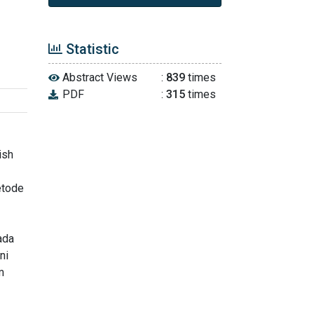
Statistic
Abstract Views
:
839
times
PDF
:
315
times
ish
etode
ada
ni
m