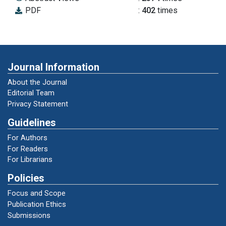
Islamika, 1(1).
PDF
:
402
times
Rahmasari, D. (2020). Self Healing is Knowing
Your Own Self. Surabaya: Penerbit Unesa
University Press.
Journal Information
Rochman, K. L. (2009). Terapi Penyakit Hati
About the Journal
Menurut Ibn Taimiyah dalam Perspektif
Editorial Team
Bimbingan Konseling Islam. Komunika, 3(2).
Privacy Statement
Guidelines
Shihab, M. Q. (1996). Wawasan Alquran: Tafsir
For Authors
Maudu’i Atas berbagai Persoalan Umat.
For Readers
Bandung: PT Mizan Pustaka.
For Librarians
Policies
Syihab, M. Q. (2002). Tafsir Al-Mishbah :
Focus and Scope
Pesan, Kesan dan Keserasian Al-Qur’an Jlid 5.
Publication Ethics
Jakarta: Lentera Hati.
Submissions