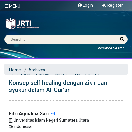
Login
Register
MENU
Advance Search
Home
Archives
Vol. 8 No. 4 (2023): JRTI (Jurnal Riset Tindakan
Konsep self healing dengan zikir dan
Indonesia)
Articles
syukur dalam Al-Qur'an
Fitri Agustina Sari
Universitas Islam Negeri Sumatera Utara
Indonesia