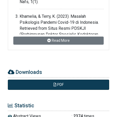
Nafs, 1(1).
Khamelia, & Terry, K. (2023). Masalah
Psikologis Pandemi Covid-19 di Indonesia.
Retrieved from Situs Resmi PDSKJI
(Perhimpunan Dokter Spesialis Kedokteran
Jiwa Indonesia) website:
Read More
https://www.pdskji.org/home
Maimunah, A., & Retnowati, S. (2011).
Pengaruh Pelatihan Relaksasi dengan Dzikir
Downloads
Untuk Mengatasi Kecemasan Ibu Hamil
Pertama. PSIKOISLAMIKA, Jurnal Psikologi
Islam, 8(1).
PDF
Niko, P. F. (2018). Pengaruh Pelatihan
Statistic
Relaksasi dengan Zikir untuk Mengatasi
Kecemasan Ibu Hamil Pertama. Jurnal
Abstract Views
:
2374
times