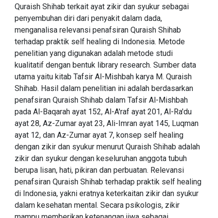
Quraish Shihab terkait ayat zikir dan syukur sebagai
penyembuhan diri dari penyakit dalam dada,
menganalisa relevansi penafsiran Quraish Shihab
terhadap praktik self healing di Indonesia. Metode
penelitian yang digunakan adalah metode studi
kualitatif dengan bentuk library research. Sumber data
utama yaitu kitab Tafsir Al-Mishbah karya M. Quraish
Shihab. Hasil dalam penelitian ini adalah berdasarkan
penafsiran Quraish Shihab dalam Tafsir Al-Mishbah
pada Al-Baqarah ayat 152, Al-A'raf ayat 201, Al-Ra'du
ayat 28, Az-Zumar ayat 23, Ali-Imran ayat 145, Luqman
ayat 12, dan Az-Zumar ayat 7, konsep self healing
dengan zikir dan syukur menurut Quraish Shihab adalah
zikir dan syukur dengan keseluruhan anggota tubuh
berupa lisan, hati, pikiran dan perbuatan. Relevansi
penafsiran Quraish Shihab terhadap praktik self healing
di Indonesia, yakni eratnya keterkaitan zikir dan syukur
dalam kesehatan mental. Secara psikologis, zikir
mampu memberikan ketenangan jiwa sebagai