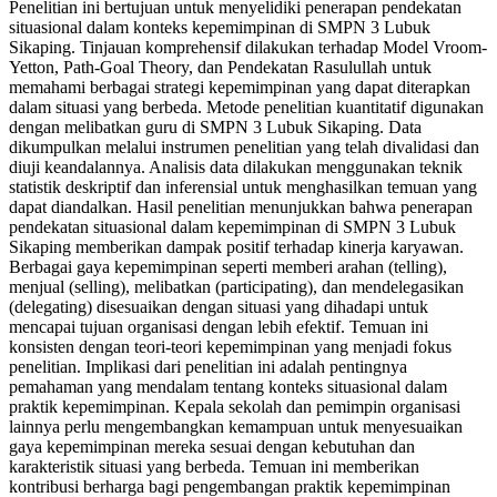
Penelitian ini bertujuan untuk menyelidiki penerapan pendekatan
situasional dalam konteks kepemimpinan di SMPN 3 Lubuk
Sikaping. Tinjauan komprehensif dilakukan terhadap Model Vroom-
Yetton, Path-Goal Theory, dan Pendekatan Rasulullah untuk
memahami berbagai strategi kepemimpinan yang dapat diterapkan
dalam situasi yang berbeda. Metode penelitian kuantitatif digunakan
dengan melibatkan guru di SMPN 3 Lubuk Sikaping. Data
dikumpulkan melalui instrumen penelitian yang telah divalidasi dan
diuji keandalannya. Analisis data dilakukan menggunakan teknik
statistik deskriptif dan inferensial untuk menghasilkan temuan yang
dapat diandalkan. Hasil penelitian menunjukkan bahwa penerapan
pendekatan situasional dalam kepemimpinan di SMPN 3 Lubuk
Sikaping memberikan dampak positif terhadap kinerja karyawan.
Berbagai gaya kepemimpinan seperti memberi arahan (telling),
menjual (selling), melibatkan (participating), dan mendelegasikan
(delegating) disesuaikan dengan situasi yang dihadapi untuk
mencapai tujuan organisasi dengan lebih efektif. Temuan ini
konsisten dengan teori-teori kepemimpinan yang menjadi fokus
penelitian. Implikasi dari penelitian ini adalah pentingnya
pemahaman yang mendalam tentang konteks situasional dalam
praktik kepemimpinan. Kepala sekolah dan pemimpin organisasi
lainnya perlu mengembangkan kemampuan untuk menyesuaikan
gaya kepemimpinan mereka sesuai dengan kebutuhan dan
karakteristik situasi yang berbeda. Temuan ini memberikan
kontribusi berharga bagi pengembangan praktik kepemimpinan