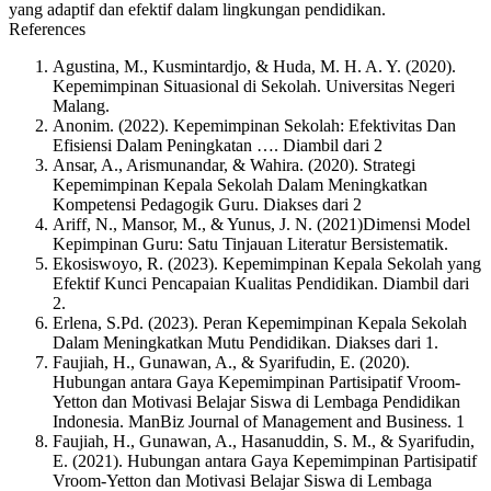
yang adaptif dan efektif dalam lingkungan pendidikan.
References
Agustina, M., Kusmintardjo, & Huda, M. H. A. Y. (2020).
Kepemimpinan Situasional di Sekolah. Universitas Negeri
Malang.
Anonim. (2022). Kepemimpinan Sekolah: Efektivitas Dan
Efisiensi Dalam Peningkatan …. Diambil dari 2
Ansar, A., Arismunandar, & Wahira. (2020). Strategi
Kepemimpinan Kepala Sekolah Dalam Meningkatkan
Kompetensi Pedagogik Guru. Diakses dari 2
Ariff, N., Mansor, M., & Yunus, J. N. (2021)Dimensi Model
Kepimpinan Guru: Satu Tinjauan Literatur Bersistematik.
Ekosiswoyo, R. (2023). Kepemimpinan Kepala Sekolah yang
Efektif Kunci Pencapaian Kualitas Pendidikan. Diambil dari
2.
Erlena, S.Pd. (2023). Peran Kepemimpinan Kepala Sekolah
Dalam Meningkatkan Mutu Pendidikan. Diakses dari 1.
Faujiah, H., Gunawan, A., & Syarifudin, E. (2020).
Hubungan antara Gaya Kepemimpinan Partisipatif Vroom-
Yetton dan Motivasi Belajar Siswa di Lembaga Pendidikan
Indonesia. ManBiz Journal of Management and Business. 1
Faujiah, H., Gunawan, A., Hasanuddin, S. M., & Syarifudin,
E. (2021). Hubungan antara Gaya Kepemimpinan Partisipatif
Vroom-Yetton dan Motivasi Belajar Siswa di Lembaga