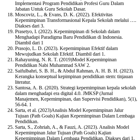
Implementasi Program Pendidikan Profesi Guru Dalam
Jabatan Untuk Guru Sekolah Dasar.
Moscoviz, L., & Evans, D. K. (2022). Efektivitas
Kepemimpinan Transformasional Kepala Sekolah melalui ….
Diakses dari 3.
Prasetyo, I. (2022). Kepemimpinan di Sekolah dalam
Menghadapi Paradigma Baru Pendidikan di Indonesia.
Diambil dari 1
Prasojo, L. D. (2023). Kepemimpinan Efektif dalam
Mewujudkan Sekolah Efektif. Diambil dari 1.
Rahayuning, N. R. T. (2019)Model Kepemimpinan
Pendidikan Nabi Muhammad SAW 2.
Saifulbahri, S. B. H., & Abdul Rahman, A. H. B. H. (2023).
Kerangka konseptual kepimpinan pendidikan stem: tinjauan
literatur.
Santosa, A. B. (2020). Strategi kepemimpinan kepala sekolah
dalam menghadapi era digital 4.0. JMKSP (Jurnal
Manajemen, Kepemimpinan, dan Supervisi Pendidikan), 5(1),
56-64. 1
Sarta, et al. (2023)Analisis Model Kepemimpinan Jalur
Tujuan (Path Goals) Kajian Kepemimpinan Dalam Lembaga
Pendidikan.
Sarta, S., Zohriah, A., & Fauzi, A. (2023). Analisis Model
Kepemimpinan Jalur Tujuan (Path Goals) Kajian
Kepemimpinan Dalam Lembaga Pendidikan. Diakses dari 1.