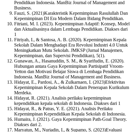
Pendidikan Indonesia. ManBiz Journal of Management and
Business.
Fauzi, S. (2021)Karakteristik Kepemimpinan Rasulullah Dan
Kepemimpinan DI Era Modern Dalam Bidang Pendidikan.
Fitriani, M. I. (2023). Kepemimpinan Adaptif: Konsep, Model
dan Aktualisasinya dalam Lembaga Pendidikan. Diakses dari
1
Fitriyah, I., & Santosa, A. B. (2020). Kepemimpinan Kepala
Sekolah Dalam Menghadapi Era Revolusi Industri 4.0 Untuk
Meningkatkan Mutu Sekolah. JMKSP (Jurnal Manajemen,
Kepemimpinan, dan Supervisi Pendidikan), 5(1).
Gunawan, A., Hasanuddin, S. M., & Syarifudin, E. (2020).
Hubungan antara Gaya Kepemimpinan Partisipatif Vroom-
Yetton dan Motivasi Belajar Siswa di Lembaga Pendidikan
Indonesia. ManBiz Journal of Management and Business.
Hidayat, E., Pardosi, A., & Zulkarnaen, I. (2023)Efektivitas
Kepemimpinan Kepala Sekolah Dalam Penerapan Kurikulum
Merdeka.
Hidayat, R. (2021). Analisis perilaku kepemimpinan
kependidikan kepala sekolah di Indonesia. Diakses dari 1
Hidayat, R., & Patras, Y. E. (2021). Analisis Perilaku
Kepemimpinan Kependidikan Kepala Sekolah di Indonesia.
Humaira, J. (2021). Gaya Kepemimpinan Path-Goal Theory.
Diakses dari 2.
Maryatun, M., Nuriadin, I., & Supamo, S. (2023)Evaluasi