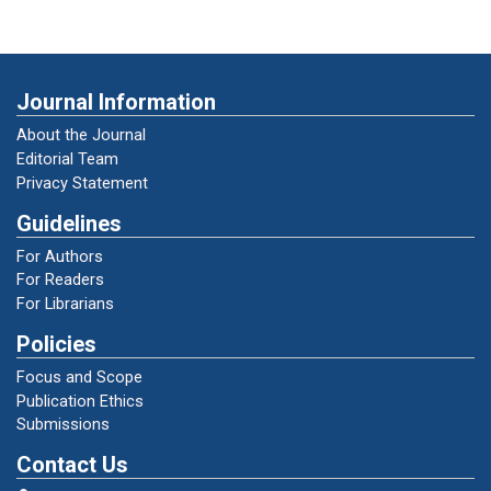
Hayami, Y., & Ruttan, V. (1985). Agricultural
development: Theory and practice. Baltimore:
Johns Hopkins University Press.
Journal Information
About the Journal
Hermanto, & Subowo. (2006). Kelembagaan
Editorial Team
petani dan pengembangan agribisnis.
Privacy Statement
Yogyakarta: Gava Media.
Guidelines
Herpranoto, R., Lestari, P., & Suryanto, B.
For Authors
(2024). Dampak pengembangan Gapoktan
For Readers
For Librarians
terhadap kesejahteraan petani. Jurnal
Manajemen Agribisnis, 9(1), 11–25.
Policies
Universitas Brawijaya.
Focus and Scope
Publication Ethics
Imam, A. (2014). Metode penelitian sosial:
Submissions
Observasi, wawancara, dan dokumentasi.
Contact Us
Bandung: Alfabeta.