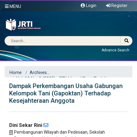
Login
Register
MENU
Advance Search
Home
Archives
Vol. 10 No. 2 (2025): JRTI (Jurnal Riset Tindakan
Dampak Perkembangan Usaha Gabungan
Indonesia)
Articles
Kelompok Tani (Gapoktan) Terhadap
Kesejahteraan Anggota
Dini Sekar Rini
Pembangunan Wilayah dan Pedesaan, Sekolah