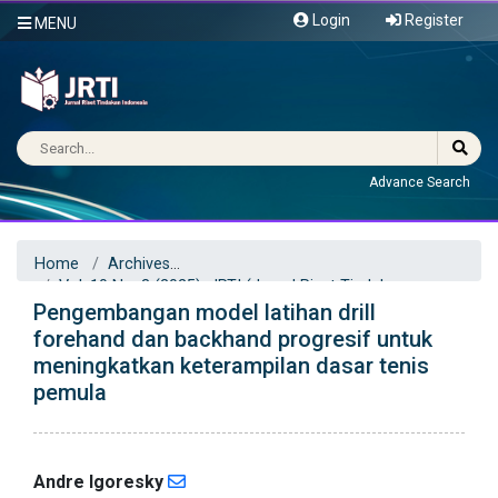
Login
Register
MENU
Advance Search
Home
Archives
Vol. 10 No. 3 (2025): JRTI (Jurnal Riset Tindakan
Pengembangan model latihan drill
Indonesia)
Articles
forehand dan backhand progresif untuk
meningkatkan keterampilan dasar tenis
pemula
Andre Igoresky