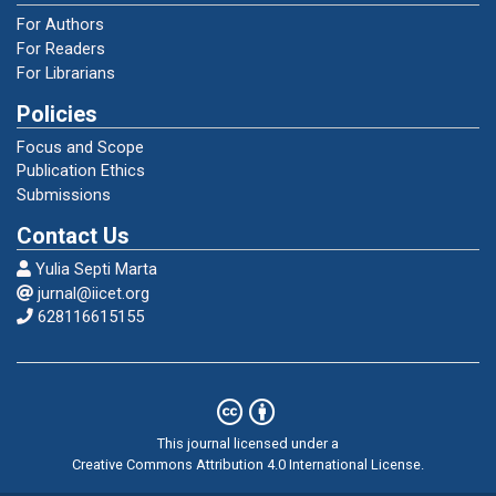
based on an Excel spreadsheet: Practical
For Authors
guidelines and applications. International
For Readers
Journal of Racket Sports Science, 1(2), 24–
For Librarians
36.
Policies
Focus and Scope
Dinas Pendidikan Pemuda dan Olahraga.
Publication Ethics
(2023). Panduan pembinaan prestasi olahraga
Submissions
nasional. Kementerian Pemuda dan Olahraga
Republik Indonesia.
Contact Us
Yulia Septi Marta
Elliott, B., & Reid, M. (2017). Mechanics and
jurnal@iicet.org
biomechanics of the groundstrokes and
628116615155
volley. In T. Machar & B. Elliott (Eds.), Tennis
science and technology (3rd ed., pp. 23–38).
ITF.
This journal licensed under a
Fernandez-Fernandez, J., Ulbricht, A., &
Creative Commons Attribution 4.0 International License
.
Ferrauti, A. (2014). Fitness testing of tennis