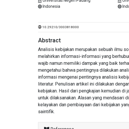
Universitas Negeri Padang
Uni
Indonesia
Ind
10.29210/3003818000
Abstract
Analisis kebijakan merupakan sebuah ilmu s
melahirkan informasi-informasi yang berhubun
wajib namun memiliki dampak yang baik terh
mengetahui bahwa pentingnya dilakukan analisi
informasi mengenai pentingnya analisis kebi
literatur. Penulisan artikel ini dilakukan de
kebijakan. Hasil dari pengkajian kemudian di ja
untuk dilaksanakan. Alasan yang mendasari di
kelayakan dan pembiayaan dari kebijakan yan
saintifik.