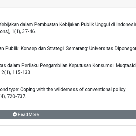
 Kebijakan dalam Pembuatan Kebijakan Publik Unggul di Indonesia
ons), 1(1), 37-46.
akan Publik: Konsep dan Strategi. Semarang: Universitas Diponego
sitas dalam Perilaku Pengambilan Keputusan Konsumsi. Muqtasid
 2(1), 115-133.
ond type: Coping with the wilderness of conventional policy
(4), 720-737.
 Terhadap Kebijakan Pendidikan Inklusif. Jurnal Socius: Journal 
Read More
), 119-125.