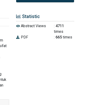
Statistic
Abstract Views
:
4711
times
PDF
:
665
times
am
ifat
n
g
ntuk
an