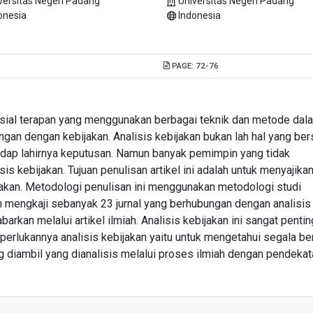
versitas Negeri Padang
Universitas Negeri Padang
onesia
Indonesia
PAGE:
72-76
osial terapan yang menggunakan berbagai teknik dan metode dal
gan dengan kebijakan. Analisis kebijakan bukan lah hal yang bers
adap lahirnya keputusan. Namun banyak pemimpin yang tidak
s kebijakan. Tujuan penulisan artikel ini adalah untuk menyajika
jakan. Metodologi penulisan ini menggunakan metodologi studi
ngan mengkaji sebanyak 23 jurnal yang berhubungan dengan analisis
barkan melalui artikel ilmiah. Analisis kebijakan ini sangat pentin
perlukannya analisis kebijakan yaitu untuk mengetahui segala be
g diambil yang dianalisis melalui proses ilmiah dengan pendekat