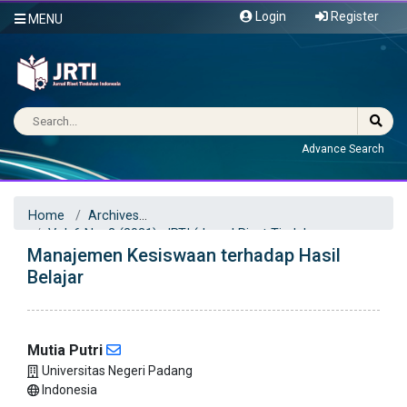
Login
Register
MENU
Advance Search
Home
Archives
Vol. 6 No. 2 (2021): JRTI (Jurnal Riset Tindakan
Manajemen Kesiswaan terhadap Hasil
Indonesia)
Articles
Belajar
Mutia Putri
Universitas Negeri Padang
Indonesia