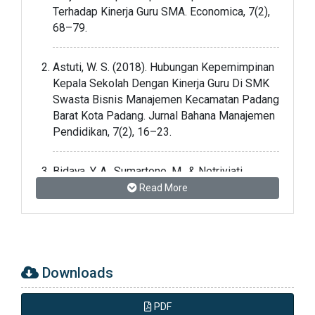
Terhadap Kinerja Guru SMA. Economica, 7(2),
68–79.
Astuti, W. S. (2018). Hubungan Kepemimpinan
Kepala Sekolah Dengan Kinerja Guru Di SMK
Swasta Bisnis Manajemen Kecamatan Padang
Barat Kota Padang. Jurnal Bahana Manajemen
Pendidikan, 7(2), 16–23.
Bidaya, Y. A., Sumartono, M., & Netriviati.
(2020). Pengaruh Kepemimpinan Kepala
Read More
Sekolah SMPN 6 Padang Dalam
Meningkatkan SDM Tenaga Pengajar. Jurnal
Ilmiah Ekotrans Dan Erudisi, 1(1), 74–83.
Downloads
Gaol, N. T. L., & Siburian, P. (2018). Peran
Kepala Sekolah Dalam Meningkatkan Kinerja
Guru Dan Mutu Sekolah. Jurnal Manajemen
PDF