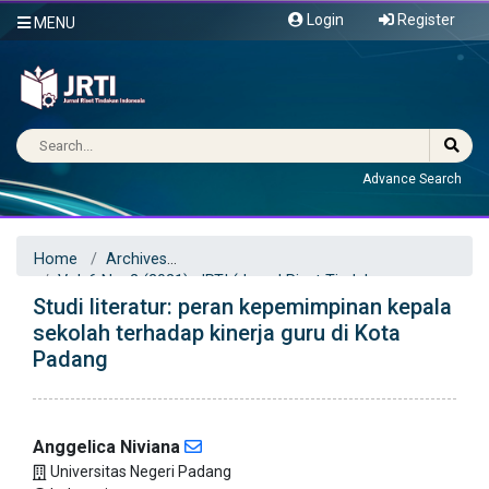
Login
Register
MENU
Advance Search
Home
Archives
Vol. 6 No. 2 (2021): JRTI (Jurnal Riset Tindakan
Studi literatur: peran kepemimpinan kepala
Indonesia)
Articles
sekolah terhadap kinerja guru di Kota
Padang
Anggelica Niviana
Universitas Negeri Padang